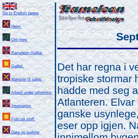
Go to English pages
Heim
Sept
Om meg
Kameleon Quiltar
Det har regna i ve
Galleri
tropiske stormar 
Mønster til salgs
hadde med seg a
Arbeid under utforming
Atlanteren. Elvar
Inspirasjon
ganske usynlege, s
Foto på stoff
eser opp igjen. N
Data og quilting
innimellom bygene