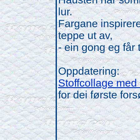
lur.
Fargane inspirerer,
teppe ut av,
- ein gong eg får t
Oppdatering:
Stoffcollage med 
for dei første for