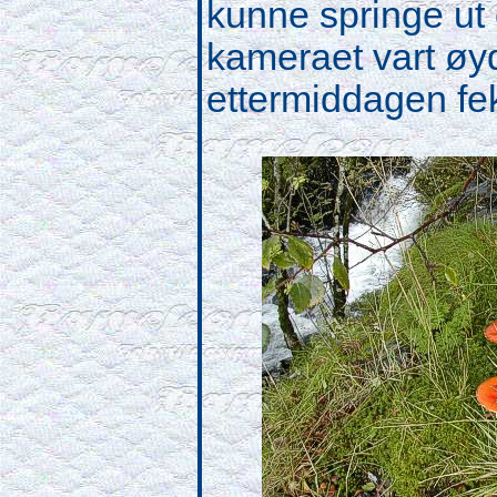
kunne springe ut o
kameraet vart øyd
ettermiddagen fe