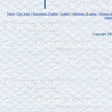
Heim
|
Om meg
|
Kameleon Quiltar
|
Galleri
|
Mønster til salgs
|
Arbeid u
møns
Copyright 20