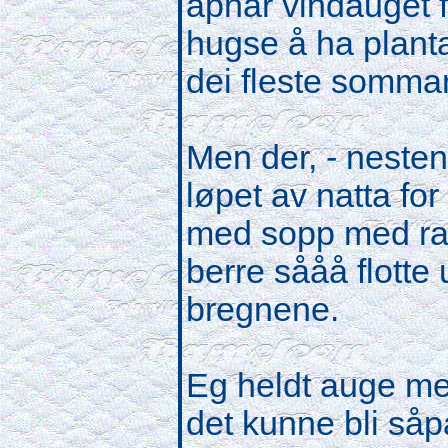
åpnar vindauget f
hugse å ha plant
dei fleste somma
Men der, - nesten
løpet av natta for
med sopp med rau
berre sååå flotte
bregnene.
Eg heldt auge me
det kunne bli så