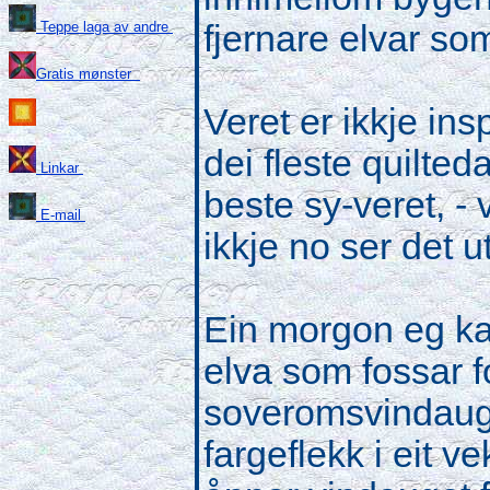
fjernare elvar som
Teppe laga av andre
Gratis mønster
Veret er ikkje insp
dei fleste quilte
Linkar
beste sy-veret, -
E-mail
ikkje no ser det ut 
Ein morgon eg kas
elva som fossar fo
soveromsvindauget
fargeflekk i eit 